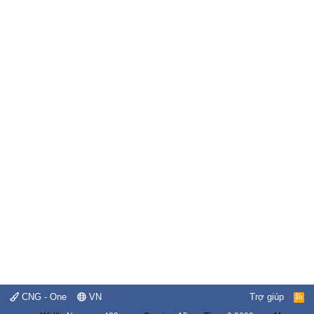
CNG - One
VN
Trợ giúp
R
S