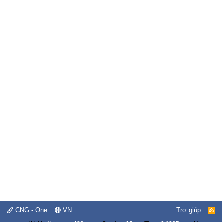
CNG - One
VN
Trợ giúp
R
S