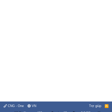
CNG - One
VN
Trợ giúp
R
S