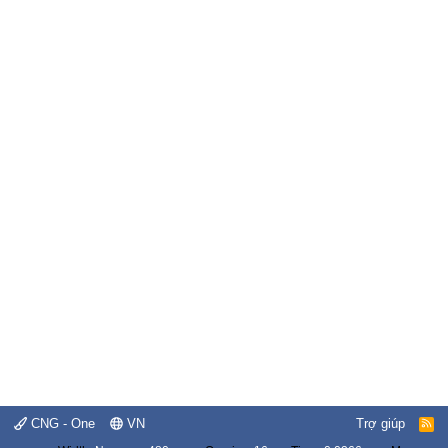
CNG - One
VN
Trợ giúp
R
S