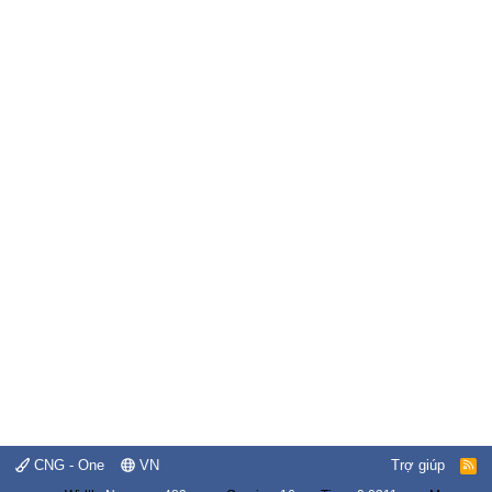
CNG - One
VN
Trợ giúp
R
S