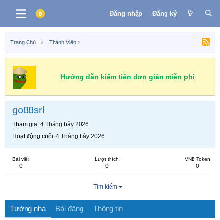
Đăng nhập
Đăng ký
Trang Chủ
Thành Viên
Hướng dẫn kiếm tiền đơn giản miễn phí
go88srl
Tham gia
4 Tháng bảy 2026
Hoạt động cuối
4 Tháng bảy 2026
Bài viết
Lượt thích
VNB Token
0
0
0
Tìm kiếm
Tường nhà
Bài đăng
Thông tin