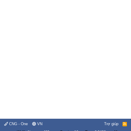
CNG - One
VN
Trợ giúp
R
S