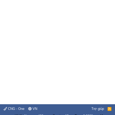
CNG - One
VN
Trợ giúp
R
S