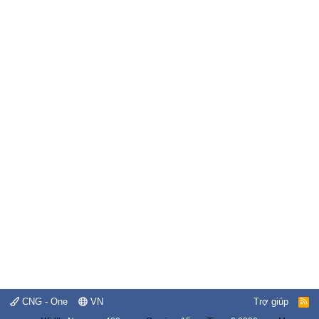
CNG - One
VN
Trợ giúp
R
S