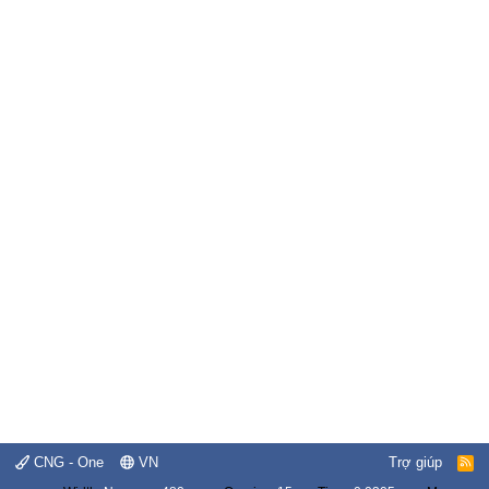
CNG - One
VN
Trợ giúp
R
S