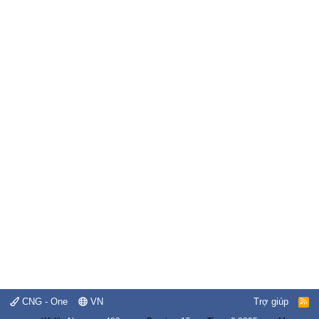
CNG - One
VN
Trợ giúp
R
S