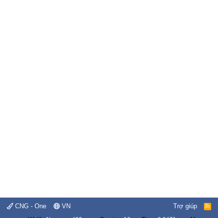
CNG - One
VN
Trợ giúp
R
S