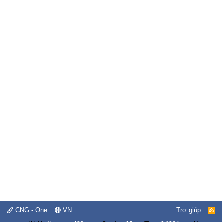
CNG - One
VN
Trợ giúp
R
S