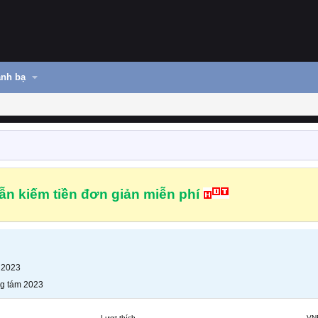
nh bạ
n kiếm tiền đơn giản miễn phí
 2023
g tám 2023
Lượt thích
VN