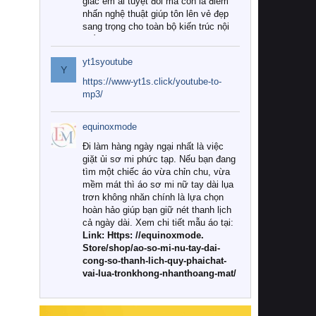
giác êm ái tuyệt đối mà còn là điểm
nhấn nghệ thuật giúp tôn lên vẻ đẹp
sang trọng cho toàn bộ kiến trúc nội
thất.
yt1syoutube
Tuy nhiên, giữa thị trường đa dạng
Y
với vô vàn thương hiệu và mẫu mã
https://www-yt1s.click/youtube-to-
như hiện nay, làm thế nào để chọn
mp3/
được những bộ chăn ga gối đệm cao
cấp thực sự chất lượng, phù hợp với
equinoxmode
khí hậu và nhu cầu sử dụng của gia
đình? Hãy cùng chúng tôi đi tìm lời
Đi làm hàng ngày ngại nhất là việc
giải đáp chi tiết qua bài viết dưới đây.
giặt ủi sơ mi phức tạp. Nếu bạn đang
tìm một chiếc áo vừa chỉn chu, vừa
1. Tại sao các gia đình hiện đại lại ưa
mềm mát thì áo sơ mi nữ tay dài lụa
chuộng chăn ga gối đệm cao cấp?
trơn không nhăn chính là lựa chọn
hoàn hảo giúp bạn giữ nét thanh lịch
Khác với các dòng sản phẩm thông
cả ngày dài. Xem chi tiết mẫu áo tại:
thường, những bộ chăn ga gối đệm
Link: Https: //equinoxmode.
cao cấp trải qua quy trình sản xuất
Store/shop/ao-so-mi-nu-tay-dai-
nghiêm ngặt từ khâu chọn lọc nguyên
cong-so-thanh-lich-quy-phaichat-
liệu tự nhiên đến công nghệ dệt
vai-lua-tronkhong-nhanthoang-mat/
nhuộm hiện đại không chứa hóa chất
độc hại. Khi sử dụng dòng sản phẩm
này, bạn sẽ cảm nhận rõ rệt sự khác