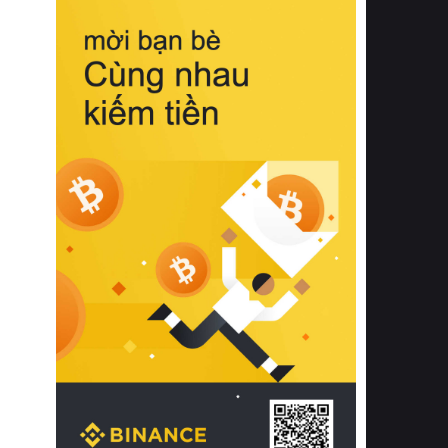
biệt từ bề mặt vải mềm mịn, khả năng
thoáng khí tuyệt vời cho đến độ đàn
hồi chuẩn xác của phần đệm nâng đỡ
cột sống.
Bên cạnh đó, việc lựa chọn các dòng
sản phẩm đạt chuẩn chất lượng quốc
tế còn giúp ngăn ngừa tình trạng kích
ứng da, hạn chế sự phát triển của vi
khuẩn và nấm mốc trong điều kiện
thời tiết nóng ẩm. Bạn có thể tìm hiểu
thêm các nghiên cứu khoa học về tác
động của giấc ngủ và môi trường
phòng ngủ đối với sức khỏe con
người tại Sleep Foundation (External
Link) để có cái nhìn toàn diện hơn.
2. Các tiêu chí vàng khi lựa chọn
chăn ga gối đệm cao cấp cho phòng
ngủ
Để sở hữu một bộ chăn ga gối đệm
cao cấp hoàn hảo cả về thẩm mỹ lẫn
công năng, người tiêu dùng cần cân
nhắc kỹ lưỡng các tiêu chí quan trọng