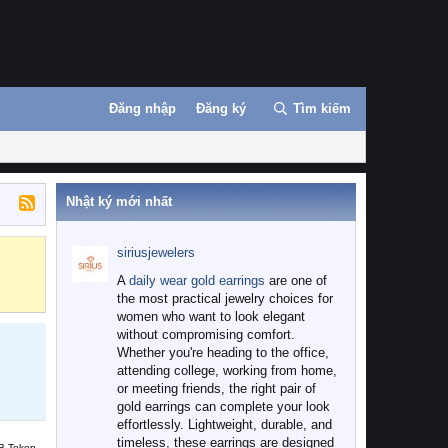
Đăng nhập
Đăng ký
Tìm kiếm
Nhật ký mới nhất
siriusjewelers
Binance
MEXC
A
daily wear gold earrings
are one of
the most practical jewelry choices for
women who want to look elegant
without compromising comfort.
Whether you're heading to the office,
attending college, working from home,
or meeting friends, the right pair of
gold earrings can complete your look
effortlessly. Lightweight, durable, and
timeless, these earrings are designed
B Token