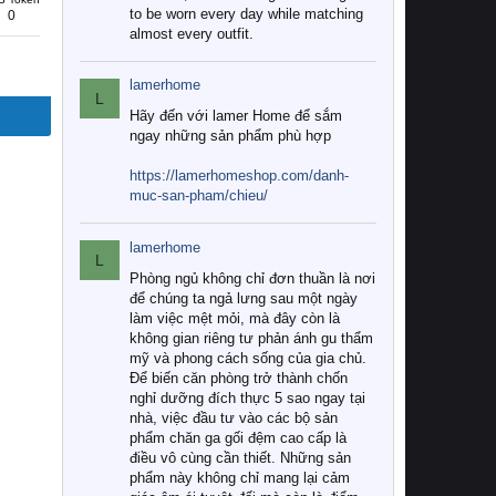
to be worn every day while matching
0
almost every outfit.
lamerhome
L
Hãy đến với lamer Home để sắm
ngay những sản phẩm phù hợp
https://lamerhomeshop.com/danh-
muc-san-pham/chieu/
lamerhome
L
Phòng ngủ không chỉ đơn thuần là nơi
để chúng ta ngả lưng sau một ngày
làm việc mệt mỏi, mà đây còn là
không gian riêng tư phản ánh gu thẩm
mỹ và phong cách sống của gia chủ.
Để biến căn phòng trở thành chốn
nghỉ dưỡng đích thực 5 sao ngay tại
nhà, việc đầu tư vào các bộ sản
phẩm chăn ga gối đệm cao cấp là
điều vô cùng cần thiết. Những sản
phẩm này không chỉ mang lại cảm