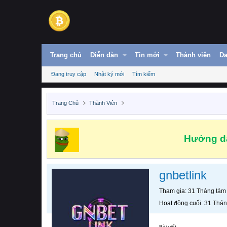
Trang chủ
Diễn đàn
Tin mới
Thành viên
Da
Đang truy cập
Nhật ký mới
Tìm kiếm
Trang Chủ
Thành Viên
Hướng dẫ
gnbetlink
Tham gia
31 Tháng tám
Hoạt động cuối
31 Thán
Bài viết