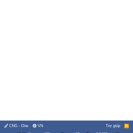
CNG - One
VN
Trợ giúp
R
S