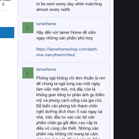
to be worn every day while matching
0
almost every outfit.
lamerhome
L
Hãy đến với lamer Home để sắm
ngay những sản phẩm phù hợp
https://lamerhomeshop.com/danh-
muc-san-pham/chieu/
lamerhome
L
Phòng ngủ không chỉ đơn thuần là nơi
để chúng ta ngả lưng sau một ngày
làm việc mệt mỏi, mà đây còn là
không gian riêng tư phản ánh gu thẩm
mỹ và phong cách sống của gia chủ.
Để biến căn phòng trở thành chốn
nghỉ dưỡng đích thực 5 sao ngay tại
nhà, việc đầu tư vào các bộ sản
phẩm chăn ga gối đệm cao cấp là
điều vô cùng cần thiết. Những sản
phẩm này không chỉ mang lại cảm