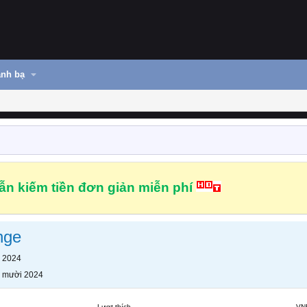
nh bạ
n kiếm tiền đơn giản miễn phí
nge
 2024
 mười 2024
Lượt thích
VN