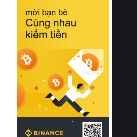
biệt từ bề mặt vải mềm mịn, khả năng
thoáng khí tuyệt vời cho đến độ đàn
hồi chuẩn xác của phần đệm nâng đỡ
cột sống.
Bên cạnh đó, việc lựa chọn các dòng
sản phẩm đạt chuẩn chất lượng quốc
tế còn giúp ngăn ngừa tình trạng kích
ứng da, hạn chế sự phát triển của vi
khuẩn và nấm mốc trong điều kiện
thời tiết nóng ẩm. Bạn có thể tìm hiểu
thêm các nghiên cứu khoa học về tác
động của giấc ngủ và môi trường
phòng ngủ đối với sức khỏe con
người tại Sleep Foundation (External
Link) để có cái nhìn toàn diện hơn.
2. Các tiêu chí vàng khi lựa chọn
chăn ga gối đệm cao cấp cho phòng
ngủ
Để sở hữu một bộ chăn ga gối đệm
cao cấp hoàn hảo cả về thẩm mỹ lẫn
công năng, người tiêu dùng cần cân
nhắc kỹ lưỡng các tiêu chí quan trọng