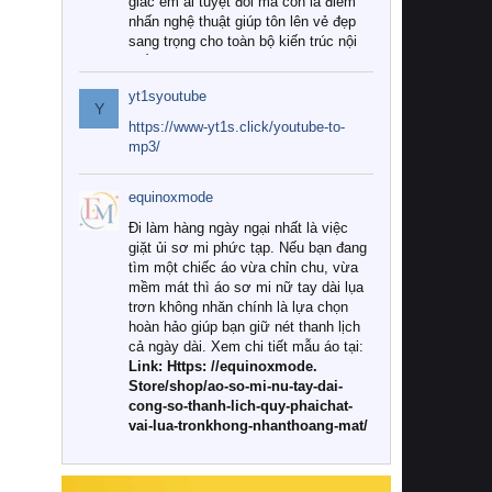
giác êm ái tuyệt đối mà còn là điểm
nhấn nghệ thuật giúp tôn lên vẻ đẹp
sang trọng cho toàn bộ kiến trúc nội
thất.
yt1syoutube
Tuy nhiên, giữa thị trường đa dạng
Y
với vô vàn thương hiệu và mẫu mã
https://www-yt1s.click/youtube-to-
như hiện nay, làm thế nào để chọn
mp3/
được những bộ chăn ga gối đệm cao
cấp thực sự chất lượng, phù hợp với
equinoxmode
khí hậu và nhu cầu sử dụng của gia
đình? Hãy cùng chúng tôi đi tìm lời
Đi làm hàng ngày ngại nhất là việc
giải đáp chi tiết qua bài viết dưới đây.
giặt ủi sơ mi phức tạp. Nếu bạn đang
tìm một chiếc áo vừa chỉn chu, vừa
1. Tại sao các gia đình hiện đại lại ưa
mềm mát thì áo sơ mi nữ tay dài lụa
chuộng chăn ga gối đệm cao cấp?
trơn không nhăn chính là lựa chọn
hoàn hảo giúp bạn giữ nét thanh lịch
Khác với các dòng sản phẩm thông
cả ngày dài. Xem chi tiết mẫu áo tại:
thường, những bộ chăn ga gối đệm
Link: Https: //equinoxmode.
cao cấp trải qua quy trình sản xuất
Store/shop/ao-so-mi-nu-tay-dai-
nghiêm ngặt từ khâu chọn lọc nguyên
cong-so-thanh-lich-quy-phaichat-
liệu tự nhiên đến công nghệ dệt
vai-lua-tronkhong-nhanthoang-mat/
nhuộm hiện đại không chứa hóa chất
độc hại. Khi sử dụng dòng sản phẩm
này, bạn sẽ cảm nhận rõ rệt sự khác