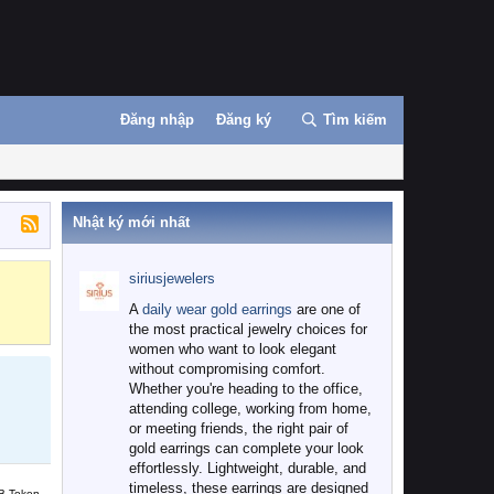
Đăng nhập
Đăng ký
Tìm kiếm
Nhật ký mới nhất
siriusjewelers
Binance
MEXC
A
daily wear gold earrings
are one of
the most practical jewelry choices for
women who want to look elegant
without compromising comfort.
Whether you're heading to the office,
attending college, working from home,
or meeting friends, the right pair of
gold earrings can complete your look
effortlessly. Lightweight, durable, and
timeless, these earrings are designed
B Token