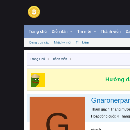
Trang chủ
Diễn đàn
Tin mới
Thành viên
Da
Đang truy cập
Nhật ký mới
Tìm kiếm
Trang Chủ
Thành Viên
Hướng dẫ
Gnaronerpa
G
Tham gia
4 Tháng mười
Hoạt động cuối
4 Tháng
Bài viết