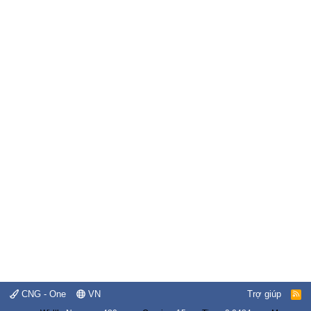
CNG - One
VN
Trợ giúp
R
S