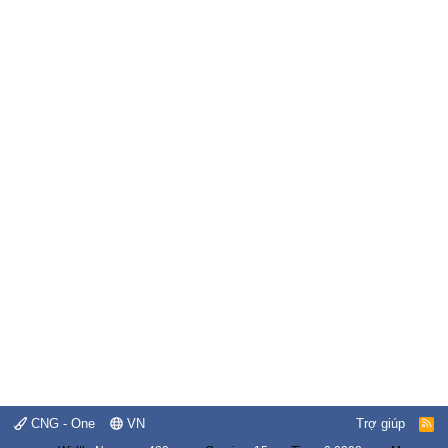
CNG - One
VN
Trợ giúp
R
S