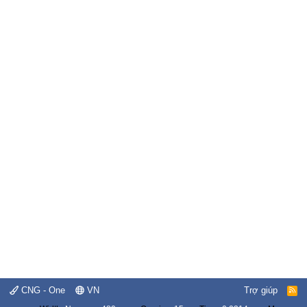
CNG - One
VN
Trợ giúp
R
S