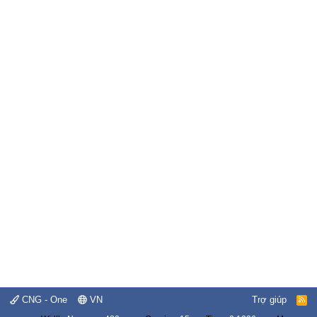
CNG - One
VN
Trợ giúp
R
S