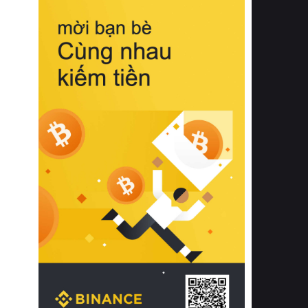
biệt từ bề mặt vải mềm mịn, khả năng
thoáng khí tuyệt vời cho đến độ đàn
hồi chuẩn xác của phần đệm nâng đỡ
cột sống.
Bên cạnh đó, việc lựa chọn các dòng
sản phẩm đạt chuẩn chất lượng quốc
tế còn giúp ngăn ngừa tình trạng kích
ứng da, hạn chế sự phát triển của vi
khuẩn và nấm mốc trong điều kiện
thời tiết nóng ẩm. Bạn có thể tìm hiểu
thêm các nghiên cứu khoa học về tác
động của giấc ngủ và môi trường
phòng ngủ đối với sức khỏe con
người tại Sleep Foundation (External
Link) để có cái nhìn toàn diện hơn.
2. Các tiêu chí vàng khi lựa chọn
chăn ga gối đệm cao cấp cho phòng
ngủ
Để sở hữu một bộ chăn ga gối đệm
cao cấp hoàn hảo cả về thẩm mỹ lẫn
công năng, người tiêu dùng cần cân
nhắc kỹ lưỡng các tiêu chí quan trọng