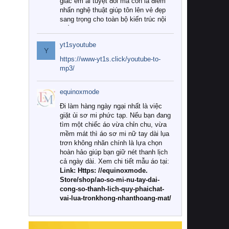
giác êm ái tuyệt đối mà còn là điểm
nhấn nghệ thuật giúp tôn lên vẻ đẹp
sang trọng cho toàn bộ kiến trúc nội
thất.
yt1syoutube
Tuy nhiên, giữa thị trường đa dạng
Y
với vô vàn thương hiệu và mẫu mã
https://www-yt1s.click/youtube-to-
như hiện nay, làm thế nào để chọn
mp3/
được những bộ chăn ga gối đệm cao
cấp thực sự chất lượng, phù hợp với
equinoxmode
khí hậu và nhu cầu sử dụng của gia
đình? Hãy cùng chúng tôi đi tìm lời
Đi làm hàng ngày ngại nhất là việc
giải đáp chi tiết qua bài viết dưới đây.
giặt ủi sơ mi phức tạp. Nếu bạn đang
tìm một chiếc áo vừa chỉn chu, vừa
1. Tại sao các gia đình hiện đại lại ưa
mềm mát thì áo sơ mi nữ tay dài lụa
chuộng chăn ga gối đệm cao cấp?
trơn không nhăn chính là lựa chọn
hoàn hảo giúp bạn giữ nét thanh lịch
Khác với các dòng sản phẩm thông
cả ngày dài. Xem chi tiết mẫu áo tại:
thường, những bộ chăn ga gối đệm
Link: Https: //equinoxmode.
cao cấp trải qua quy trình sản xuất
Store/shop/ao-so-mi-nu-tay-dai-
nghiêm ngặt từ khâu chọn lọc nguyên
cong-so-thanh-lich-quy-phaichat-
liệu tự nhiên đến công nghệ dệt
vai-lua-tronkhong-nhanthoang-mat/
nhuộm hiện đại không chứa hóa chất
độc hại. Khi sử dụng dòng sản phẩm
này, bạn sẽ cảm nhận rõ rệt sự khác