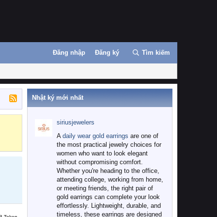
Đăng nhập
Đăng ký
Tìm kiếm
Nhật ký mới nhất
siriusjewelers
Binance
MEXC
A
daily wear gold earrings
are one of
the most practical jewelry choices for
women who want to look elegant
without compromising comfort.
Whether you're heading to the office,
attending college, working from home,
or meeting friends, the right pair of
gold earrings can complete your look
effortlessly. Lightweight, durable, and
timeless, these earrings are designed
B Token