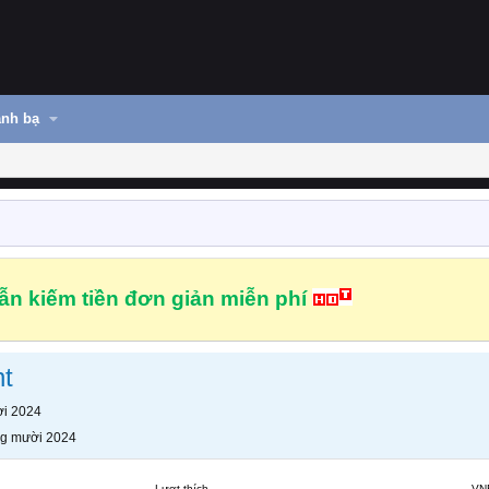
nh bạ
n kiếm tiền đơn giản miễn phí
nt
i 2024
g mười 2024
Lượt thích
VN