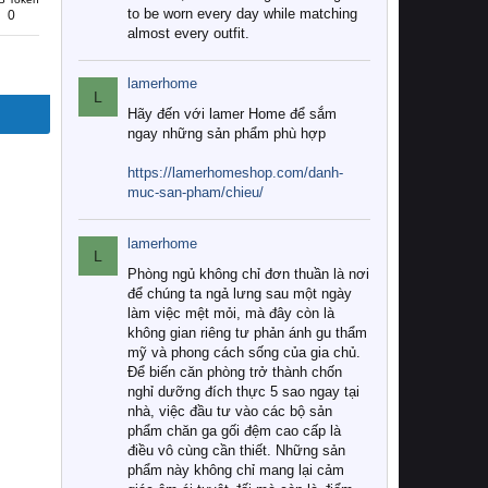
to be worn every day while matching
0
almost every outfit.
lamerhome
L
Hãy đến với lamer Home để sắm
ngay những sản phẩm phù hợp
https://lamerhomeshop.com/danh-
muc-san-pham/chieu/
lamerhome
L
Phòng ngủ không chỉ đơn thuần là nơi
để chúng ta ngả lưng sau một ngày
làm việc mệt mỏi, mà đây còn là
không gian riêng tư phản ánh gu thẩm
mỹ và phong cách sống của gia chủ.
Để biến căn phòng trở thành chốn
nghỉ dưỡng đích thực 5 sao ngay tại
nhà, việc đầu tư vào các bộ sản
phẩm chăn ga gối đệm cao cấp là
điều vô cùng cần thiết. Những sản
phẩm này không chỉ mang lại cảm