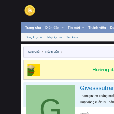
Trang chủ
Diễn đàn
Tin mới
Thành viên
Da
Đang truy cập
Nhật ký mới
Tìm kiếm
Trang Chủ
Thành Viên
Hướng dẫ
Givesssutra
G
Tham gia
29 Tháng mườ
Hoạt động cuối
29 Thán
Bài viết