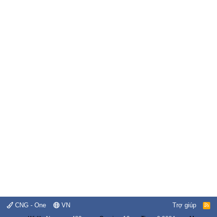
CNG - One
VN
Trợ giúp
R
S