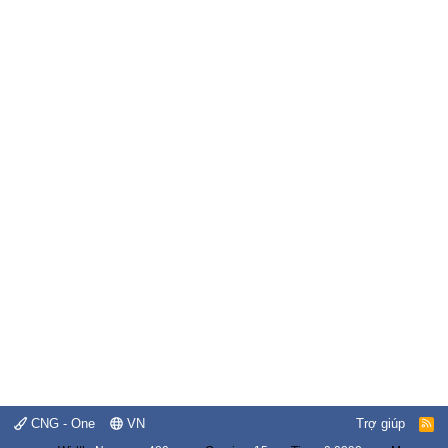
CNG - One
VN
Trợ giúp
R
S