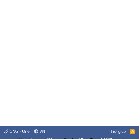
CNG - One
VN
Trợ giúp
R
S