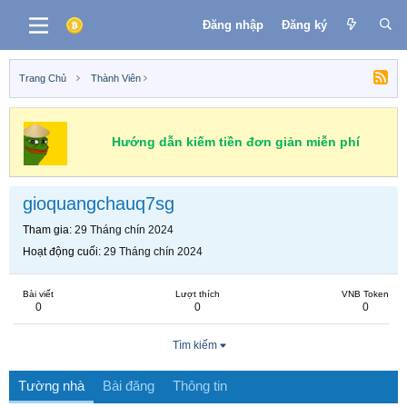
Đăng nhập
Đăng ký
Trang Chủ
Thành Viên
Hướng dẫn kiếm tiền đơn giản miễn phí
gioquangchauq7sg
Tham gia
29 Tháng chín 2024
Hoạt động cuối
29 Tháng chín 2024
Bài viết
Lượt thích
VNB Token
0
0
0
Tìm kiếm
Tường nhà
Bài đăng
Thông tin