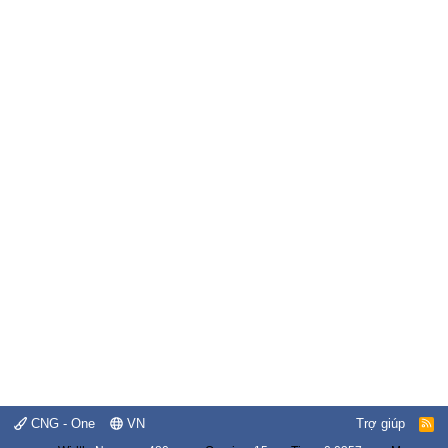
CNG - One
VN
Trợ giúp
R
S