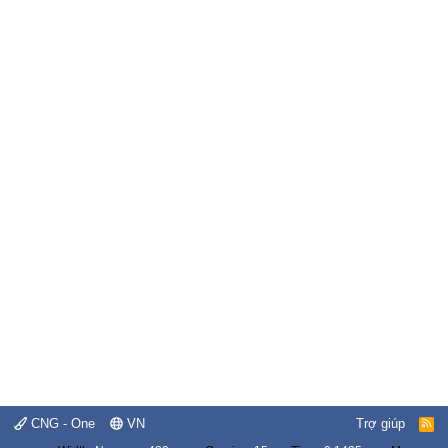
CNG - One
VN
Trợ giúp
R
S