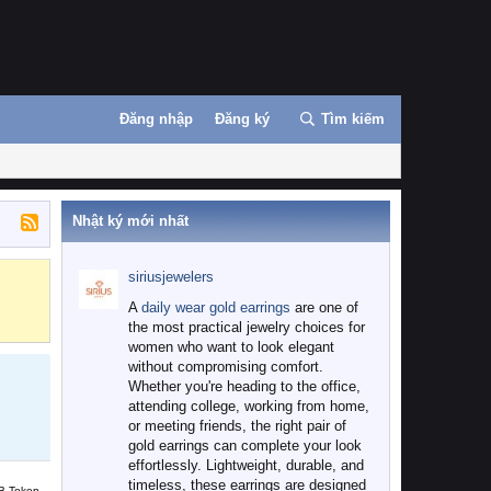
Đăng nhập
Đăng ký
Tìm kiếm
Nhật ký mới nhất
siriusjewelers
Binance
MEXC
A
daily wear gold earrings
are one of
the most practical jewelry choices for
women who want to look elegant
without compromising comfort.
Whether you're heading to the office,
attending college, working from home,
or meeting friends, the right pair of
gold earrings can complete your look
effortlessly. Lightweight, durable, and
timeless, these earrings are designed
B Token