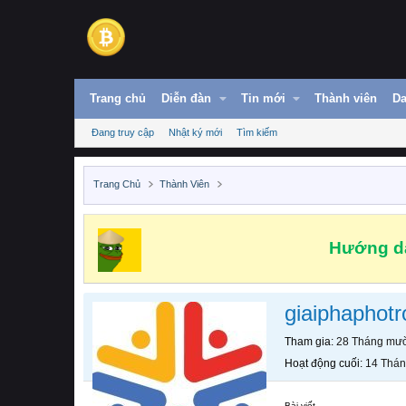
Trang chủ
Diễn đàn
Tin mới
Thành viên
Da
Đang truy cập
Nhật ký mới
Tìm kiếm
Trang Chủ
Thành Viên
Hướng dẫ
giaiphaphot
Tham gia
28 Tháng mườ
Hoạt động cuối
14 Thán
Bài viết