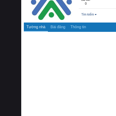
0
Tìm kiếm
Tường nhà
Bài đăng
Thông tin