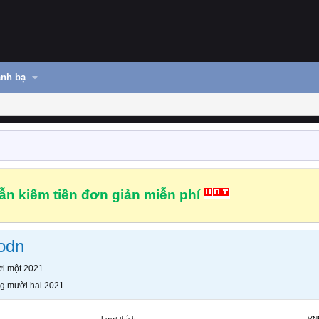
nh bạ
n kiếm tiền đơn giản miễn phí
rodn
i một 2021
g mười hai 2021
Lượt thích
VN