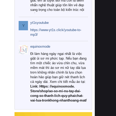
giác êm ái tuyệt đối mà còn là điểm
nhấn nghệ thuật giúp tôn lên vẻ đẹp
sang trọng cho toàn bộ kiến trúc nội
thất.
yt1syoutube
Tuy nhiên, giữa thị trường đa dạng
Y
với vô vàn thương hiệu và mẫu mã
https://www-yt1s.click/youtube-to-
như hiện nay, làm thế nào để chọn
mp3/
được những bộ chăn ga gối đệm cao
cấp thực sự chất lượng, phù hợp với
equinoxmode
khí hậu và nhu cầu sử dụng của gia
đình? Hãy cùng chúng tôi đi tìm lời
Đi làm hàng ngày ngại nhất là việc
giải đáp chi tiết qua bài viết dưới đây.
giặt ủi sơ mi phức tạp. Nếu bạn đang
tìm một chiếc áo vừa chỉn chu, vừa
1. Tại sao các gia đình hiện đại lại ưa
mềm mát thì áo sơ mi nữ tay dài lụa
chuộng chăn ga gối đệm cao cấp?
trơn không nhăn chính là lựa chọn
hoàn hảo giúp bạn giữ nét thanh lịch
Khác với các dòng sản phẩm thông
cả ngày dài. Xem chi tiết mẫu áo tại:
thường, những bộ chăn ga gối đệm
Link: Https: //equinoxmode.
cao cấp trải qua quy trình sản xuất
Store/shop/ao-so-mi-nu-tay-dai-
nghiêm ngặt từ khâu chọn lọc nguyên
cong-so-thanh-lich-quy-phaichat-
liệu tự nhiên đến công nghệ dệt
vai-lua-tronkhong-nhanthoang-mat/
nhuộm hiện đại không chứa hóa chất
độc hại. Khi sử dụng dòng sản phẩm
này, bạn sẽ cảm nhận rõ rệt sự khác