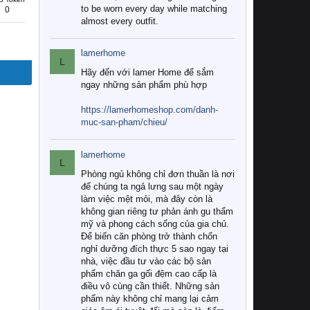
to be worn every day while matching
0
almost every outfit.
lamerhome
L
Hãy đến với lamer Home để sắm
ngay những sản phẩm phù hợp
https://lamerhomeshop.com/danh-
muc-san-pham/chieu/
lamerhome
L
Phòng ngủ không chỉ đơn thuần là nơi
để chúng ta ngả lưng sau một ngày
làm việc mệt mỏi, mà đây còn là
không gian riêng tư phản ánh gu thẩm
mỹ và phong cách sống của gia chủ.
Để biến căn phòng trở thành chốn
nghỉ dưỡng đích thực 5 sao ngay tại
nhà, việc đầu tư vào các bộ sản
phẩm chăn ga gối đệm cao cấp là
điều vô cùng cần thiết. Những sản
phẩm này không chỉ mang lại cảm