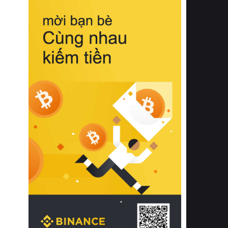
biệt từ bề mặt vải mềm mịn, khả năng
thoáng khí tuyệt vời cho đến độ đàn
hồi chuẩn xác của phần đệm nâng đỡ
cột sống.
Bên cạnh đó, việc lựa chọn các dòng
sản phẩm đạt chuẩn chất lượng quốc
tế còn giúp ngăn ngừa tình trạng kích
ứng da, hạn chế sự phát triển của vi
khuẩn và nấm mốc trong điều kiện
thời tiết nóng ẩm. Bạn có thể tìm hiểu
thêm các nghiên cứu khoa học về tác
động của giấc ngủ và môi trường
phòng ngủ đối với sức khỏe con
người tại Sleep Foundation (External
Link) để có cái nhìn toàn diện hơn.
2. Các tiêu chí vàng khi lựa chọn
chăn ga gối đệm cao cấp cho phòng
ngủ
Để sở hữu một bộ chăn ga gối đệm
cao cấp hoàn hảo cả về thẩm mỹ lẫn
công năng, người tiêu dùng cần cân
nhắc kỹ lưỡng các tiêu chí quan trọng