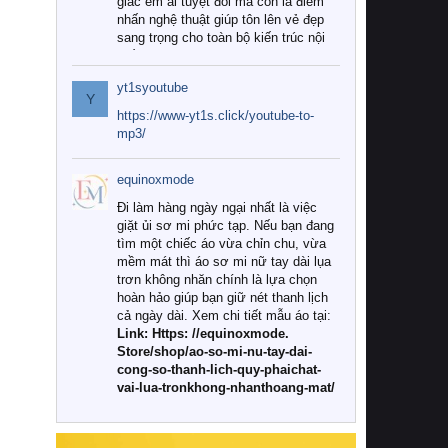
giác êm ái tuyệt đối mà còn là điểm
nhấn nghệ thuật giúp tôn lên vẻ đẹp
sang trọng cho toàn bộ kiến trúc nội
thất.
yt1syoutube
Tuy nhiên, giữa thị trường đa dạng
Y
với vô vàn thương hiệu và mẫu mã
https://www-yt1s.click/youtube-to-
như hiện nay, làm thế nào để chọn
mp3/
được những bộ chăn ga gối đệm cao
cấp thực sự chất lượng, phù hợp với
equinoxmode
khí hậu và nhu cầu sử dụng của gia
đình? Hãy cùng chúng tôi đi tìm lời
Đi làm hàng ngày ngại nhất là việc
giải đáp chi tiết qua bài viết dưới đây.
giặt ủi sơ mi phức tạp. Nếu bạn đang
tìm một chiếc áo vừa chỉn chu, vừa
1. Tại sao các gia đình hiện đại lại ưa
mềm mát thì áo sơ mi nữ tay dài lụa
chuộng chăn ga gối đệm cao cấp?
trơn không nhăn chính là lựa chọn
hoàn hảo giúp bạn giữ nét thanh lịch
Khác với các dòng sản phẩm thông
cả ngày dài. Xem chi tiết mẫu áo tại:
thường, những bộ chăn ga gối đệm
Link: Https: //equinoxmode.
cao cấp trải qua quy trình sản xuất
Store/shop/ao-so-mi-nu-tay-dai-
nghiêm ngặt từ khâu chọn lọc nguyên
cong-so-thanh-lich-quy-phaichat-
liệu tự nhiên đến công nghệ dệt
vai-lua-tronkhong-nhanthoang-mat/
nhuộm hiện đại không chứa hóa chất
độc hại. Khi sử dụng dòng sản phẩm
này, bạn sẽ cảm nhận rõ rệt sự khác