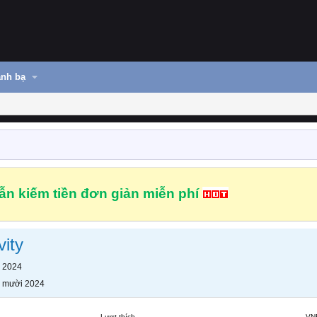
nh bạ
n kiếm tiền đơn giản miễn phí
ity
 2024
 mười 2024
Lượt thích
VN