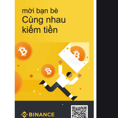
biệt từ bề mặt vải mềm mịn, khả năng
thoáng khí tuyệt vời cho đến độ đàn
hồi chuẩn xác của phần đệm nâng đỡ
cột sống.
Bên cạnh đó, việc lựa chọn các dòng
sản phẩm đạt chuẩn chất lượng quốc
tế còn giúp ngăn ngừa tình trạng kích
ứng da, hạn chế sự phát triển của vi
khuẩn và nấm mốc trong điều kiện
thời tiết nóng ẩm. Bạn có thể tìm hiểu
thêm các nghiên cứu khoa học về tác
động của giấc ngủ và môi trường
phòng ngủ đối với sức khỏe con
người tại Sleep Foundation (External
Link) để có cái nhìn toàn diện hơn.
2. Các tiêu chí vàng khi lựa chọn
chăn ga gối đệm cao cấp cho phòng
ngủ
Để sở hữu một bộ chăn ga gối đệm
cao cấp hoàn hảo cả về thẩm mỹ lẫn
công năng, người tiêu dùng cần cân
nhắc kỹ lưỡng các tiêu chí quan trọng