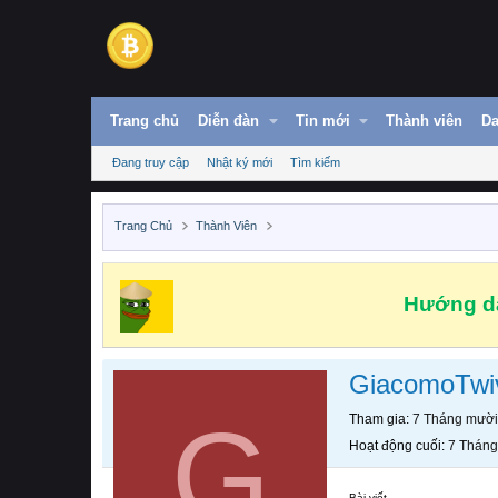
Trang chủ
Diễn đàn
Tin mới
Thành viên
Da
Đang truy cập
Nhật ký mới
Tìm kiếm
Trang Chủ
Thành Viên
Hướng dẫ
GiacomoTwiv
G
Tham gia
7 Tháng mười
Hoạt động cuối
7 Tháng
Bài viết