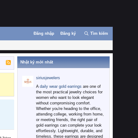
Đăng nhập
Đăng ký
Tìm kiếm
Nhật ký mới nhất
siriusjewelers
Binance
MEXC
A
daily wear gold earrings
are one of
the most practical jewelry choices for
women who want to look elegant
without compromising comfort.
Whether you're heading to the office,
attending college, working from home,
or meeting friends, the right pair of
gold earrings can complete your look
effortlessly. Lightweight, durable, and
timeless, these earrings are designed
B Token