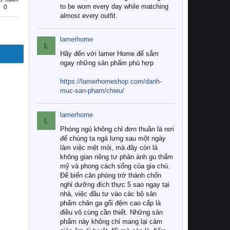
to be worn every day while matching
0
almost every outfit.
lamerhome
L
Hãy đến với lamer Home để sắm
ngay những sản phẩm phù hợp
https://lamerhomeshop.com/danh-
muc-san-pham/chieu/
lamerhome
L
Phòng ngủ không chỉ đơn thuần là nơi
để chúng ta ngả lưng sau một ngày
làm việc mệt mỏi, mà đây còn là
không gian riêng tư phản ánh gu thẩm
mỹ và phong cách sống của gia chủ.
Để biến căn phòng trở thành chốn
nghỉ dưỡng đích thực 5 sao ngay tại
nhà, việc đầu tư vào các bộ sản
phẩm chăn ga gối đệm cao cấp là
điều vô cùng cần thiết. Những sản
phẩm này không chỉ mang lại cảm