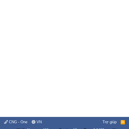
CNG - One
VN
Trợ giúp
R
S