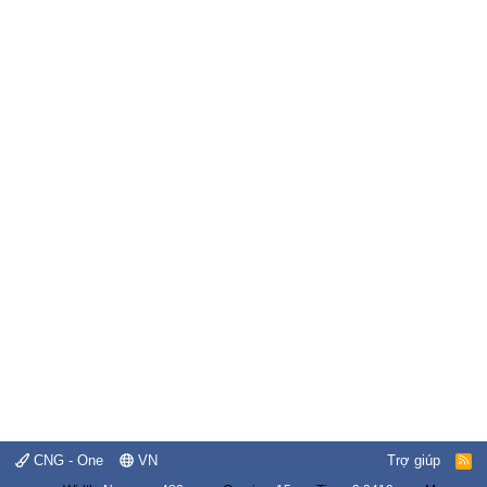
CNG - One
VN
Trợ giúp
R
S