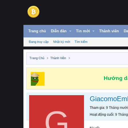
Trang chủ
Diễn đàn
Tin mới
Thành viên
Da
Đang truy cập
Nhật ký mới
Tìm kiếm
Trang Chủ
Thành Viên
Hướng dẫ
GiacomoEm
G
Tham gia
9 Tháng mười
Hoạt động cuối
9 Tháng
Bài viết