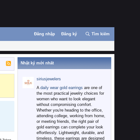
Đăng nhập
Đăng ký
Tìm kiếm
Nhật ký mới nhất
siriusjewelers
Binance
MEXC
A
daily wear gold earrings
are one of
the most practical jewelry choices for
women who want to look elegant
without compromising comfort.
Whether you're heading to the office,
attending college, working from home,
or meeting friends, the right pair of
gold earrings can complete your look
effortlessly. Lightweight, durable, and
timeless, these earrings are designed
B Token