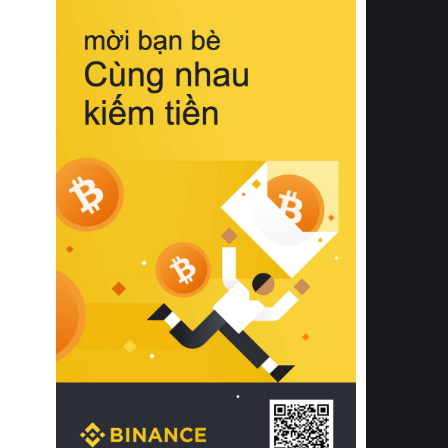
biệt từ bề mặt vải mềm mịn, khả năng
thoáng khí tuyệt vời cho đến độ đàn
hồi chuẩn xác của phần đệm nâng đỡ
cột sống.
Bên cạnh đó, việc lựa chọn các dòng
sản phẩm đạt chuẩn chất lượng quốc
tế còn giúp ngăn ngừa tình trạng kích
ứng da, hạn chế sự phát triển của vi
khuẩn và nấm mốc trong điều kiện
thời tiết nóng ẩm. Bạn có thể tìm hiểu
thêm các nghiên cứu khoa học về tác
động của giấc ngủ và môi trường
phòng ngủ đối với sức khỏe con
người tại Sleep Foundation (External
Link) để có cái nhìn toàn diện hơn.
2. Các tiêu chí vàng khi lựa chọn
chăn ga gối đệm cao cấp cho phòng
ngủ
Để sở hữu một bộ chăn ga gối đệm
cao cấp hoàn hảo cả về thẩm mỹ lẫn
công năng, người tiêu dùng cần cân
nhắc kỹ lưỡng các tiêu chí quan trọng