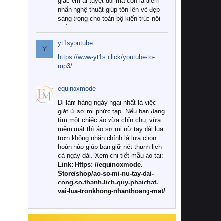
giác êm ái tuyệt đối mà còn là điểm
nhấn nghệ thuật giúp tôn lên vẻ đẹp
sang trọng cho toàn bộ kiến trúc nội
thất.
yt1syoutube
Tuy nhiên, giữa thị trường đa dạng
Y
với vô vàn thương hiệu và mẫu mã
https://www-yt1s.click/youtube-to-
như hiện nay, làm thế nào để chọn
mp3/
được những bộ chăn ga gối đệm cao
cấp thực sự chất lượng, phù hợp với
equinoxmode
khí hậu và nhu cầu sử dụng của gia
đình? Hãy cùng chúng tôi đi tìm lời
Đi làm hàng ngày ngại nhất là việc
giải đáp chi tiết qua bài viết dưới đây.
giặt ủi sơ mi phức tạp. Nếu bạn đang
tìm một chiếc áo vừa chỉn chu, vừa
1. Tại sao các gia đình hiện đại lại ưa
mềm mát thì áo sơ mi nữ tay dài lụa
chuộng chăn ga gối đệm cao cấp?
trơn không nhăn chính là lựa chọn
hoàn hảo giúp bạn giữ nét thanh lịch
Khác với các dòng sản phẩm thông
cả ngày dài. Xem chi tiết mẫu áo tại:
thường, những bộ chăn ga gối đệm
Link: Https: //equinoxmode.
cao cấp trải qua quy trình sản xuất
Store/shop/ao-so-mi-nu-tay-dai-
nghiêm ngặt từ khâu chọn lọc nguyên
cong-so-thanh-lich-quy-phaichat-
liệu tự nhiên đến công nghệ dệt
vai-lua-tronkhong-nhanthoang-mat/
nhuộm hiện đại không chứa hóa chất
độc hại. Khi sử dụng dòng sản phẩm
này, bạn sẽ cảm nhận rõ rệt sự khác