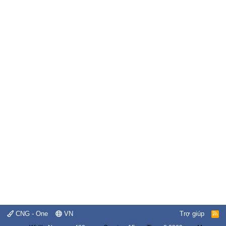
CNG - One
VN
Trợ giúp
R
S