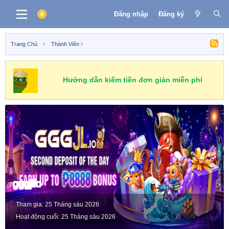
Đăng nhập
Đăng ký
Trang Chủ
Thành Viên
Hướng dẫn kiếm tiền đơn giản miễn phí
gggjlio
Tham gia
25 Tháng sáu 2026
Hoạt động cuối
25 Tháng sáu 2026