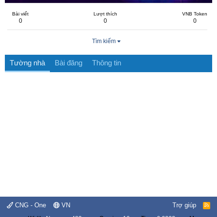
Bài viết
Lượt thích
VNB Token
0
0
0
Tìm kiếm
Tường nhà
Bài đăng
Thông tin
CNG - One
VN
Trợ giúp
R
S