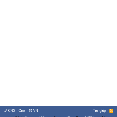
CNG - One
VN
Trợ giúp
R
S