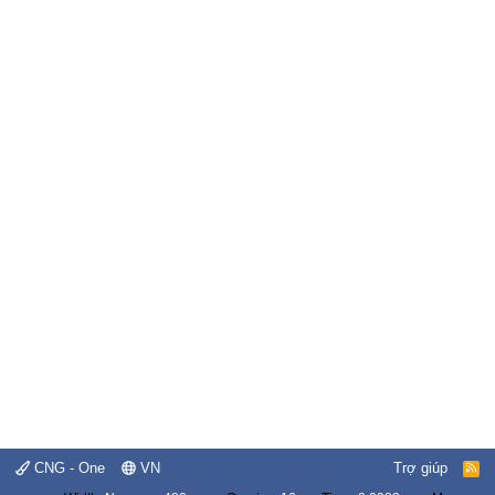
CNG - One
VN
Trợ giúp
R
S