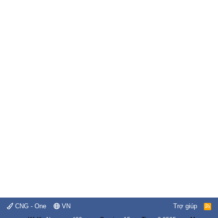
CNG - One
VN
Trợ giúp
R
S