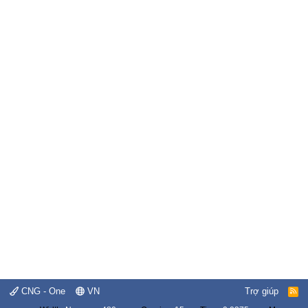
CNG - One
VN
Trợ giúp
R
S