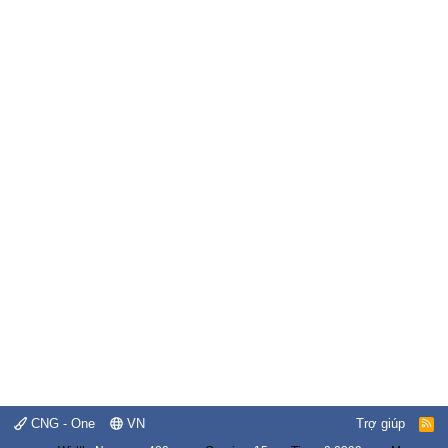
CNG - One
VN
Trợ giúp
R
S