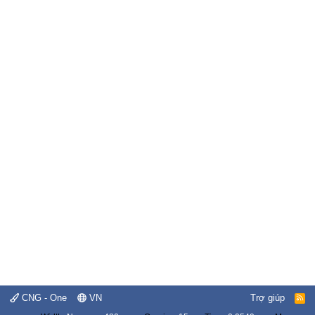
CNG - One
VN
Trợ giúp
R
S