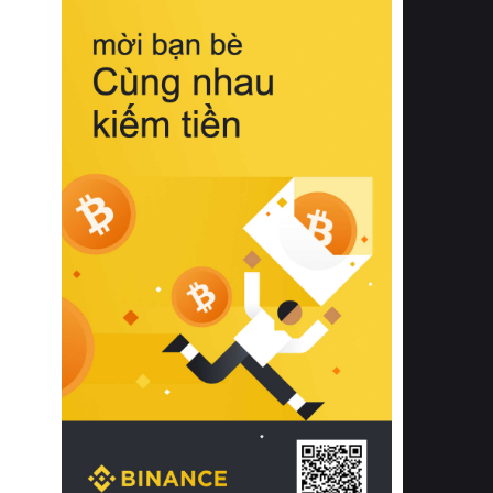
biệt từ bề mặt vải mềm mịn, khả năng
thoáng khí tuyệt vời cho đến độ đàn
hồi chuẩn xác của phần đệm nâng đỡ
cột sống.
Bên cạnh đó, việc lựa chọn các dòng
sản phẩm đạt chuẩn chất lượng quốc
tế còn giúp ngăn ngừa tình trạng kích
ứng da, hạn chế sự phát triển của vi
khuẩn và nấm mốc trong điều kiện
thời tiết nóng ẩm. Bạn có thể tìm hiểu
thêm các nghiên cứu khoa học về tác
động của giấc ngủ và môi trường
phòng ngủ đối với sức khỏe con
người tại Sleep Foundation (External
Link) để có cái nhìn toàn diện hơn.
2. Các tiêu chí vàng khi lựa chọn
chăn ga gối đệm cao cấp cho phòng
ngủ
Để sở hữu một bộ chăn ga gối đệm
cao cấp hoàn hảo cả về thẩm mỹ lẫn
công năng, người tiêu dùng cần cân
nhắc kỹ lưỡng các tiêu chí quan trọng