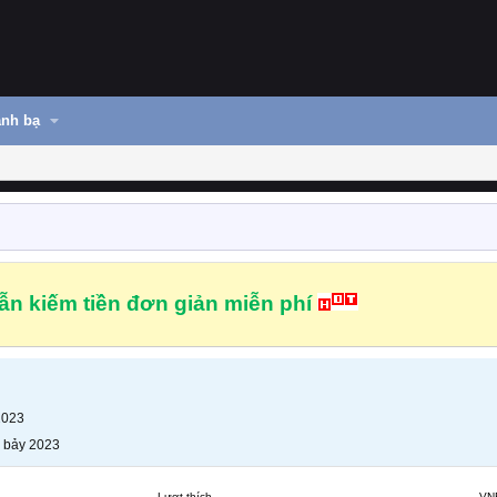
nh bạ
n kiếm tiền đơn giản miễn phí
2023
 bảy 2023
Lượt thích
VN