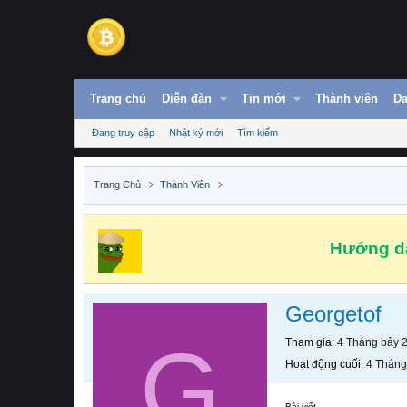
Trang chủ
Diễn đàn
Tin mới
Thành viên
Da
Đang truy cập
Nhật ký mới
Tìm kiếm
Trang Chủ
Thành Viên
Hướng dẫ
Georgetof
G
Tham gia
4 Tháng bảy 
Hoạt động cuối
4 Tháng
Bài viết