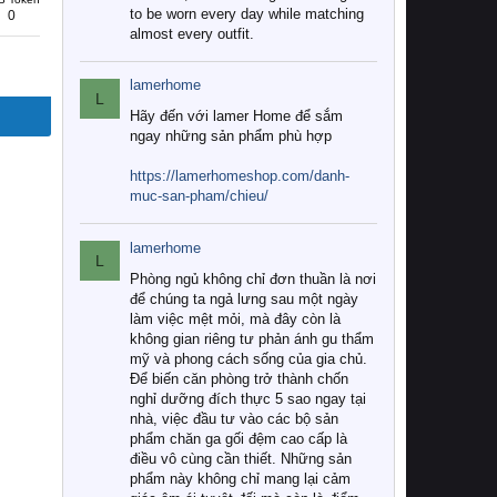
to be worn every day while matching
0
almost every outfit.
lamerhome
L
Hãy đến với lamer Home để sắm
ngay những sản phẩm phù hợp
https://lamerhomeshop.com/danh-
muc-san-pham/chieu/
lamerhome
L
Phòng ngủ không chỉ đơn thuần là nơi
để chúng ta ngả lưng sau một ngày
làm việc mệt mỏi, mà đây còn là
không gian riêng tư phản ánh gu thẩm
mỹ và phong cách sống của gia chủ.
Để biến căn phòng trở thành chốn
nghỉ dưỡng đích thực 5 sao ngay tại
nhà, việc đầu tư vào các bộ sản
phẩm chăn ga gối đệm cao cấp là
điều vô cùng cần thiết. Những sản
phẩm này không chỉ mang lại cảm