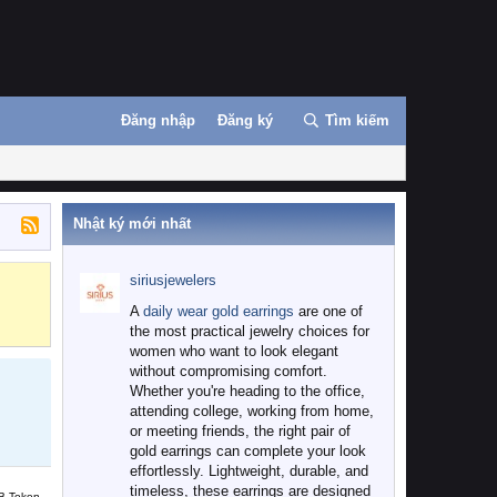
Đăng nhập
Đăng ký
Tìm kiếm
Nhật ký mới nhất
siriusjewelers
Binance
MEXC
A
daily wear gold earrings
are one of
the most practical jewelry choices for
women who want to look elegant
without compromising comfort.
Whether you're heading to the office,
attending college, working from home,
or meeting friends, the right pair of
gold earrings can complete your look
effortlessly. Lightweight, durable, and
timeless, these earrings are designed
B Token