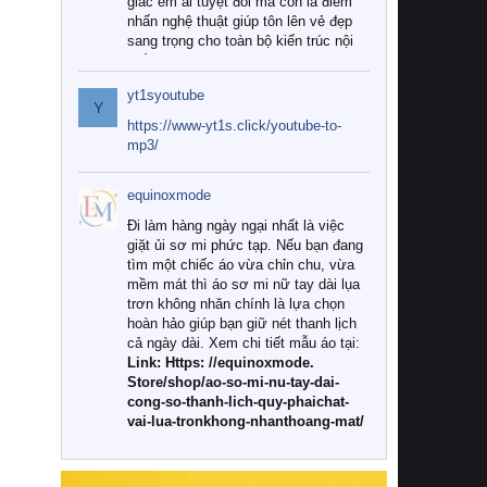
giác êm ái tuyệt đối mà còn là điểm
nhấn nghệ thuật giúp tôn lên vẻ đẹp
sang trọng cho toàn bộ kiến trúc nội
thất.
yt1syoutube
Tuy nhiên, giữa thị trường đa dạng
Y
với vô vàn thương hiệu và mẫu mã
https://www-yt1s.click/youtube-to-
như hiện nay, làm thế nào để chọn
mp3/
được những bộ chăn ga gối đệm cao
cấp thực sự chất lượng, phù hợp với
equinoxmode
khí hậu và nhu cầu sử dụng của gia
đình? Hãy cùng chúng tôi đi tìm lời
Đi làm hàng ngày ngại nhất là việc
giải đáp chi tiết qua bài viết dưới đây.
giặt ủi sơ mi phức tạp. Nếu bạn đang
tìm một chiếc áo vừa chỉn chu, vừa
1. Tại sao các gia đình hiện đại lại ưa
mềm mát thì áo sơ mi nữ tay dài lụa
chuộng chăn ga gối đệm cao cấp?
trơn không nhăn chính là lựa chọn
hoàn hảo giúp bạn giữ nét thanh lịch
Khác với các dòng sản phẩm thông
cả ngày dài. Xem chi tiết mẫu áo tại:
thường, những bộ chăn ga gối đệm
Link: Https: //equinoxmode.
cao cấp trải qua quy trình sản xuất
Store/shop/ao-so-mi-nu-tay-dai-
nghiêm ngặt từ khâu chọn lọc nguyên
cong-so-thanh-lich-quy-phaichat-
liệu tự nhiên đến công nghệ dệt
vai-lua-tronkhong-nhanthoang-mat/
nhuộm hiện đại không chứa hóa chất
độc hại. Khi sử dụng dòng sản phẩm
này, bạn sẽ cảm nhận rõ rệt sự khác