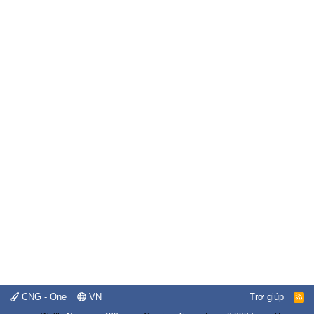
CNG - One
VN
Trợ giúp
R
S