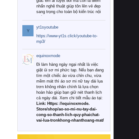
giác êm ái tuyệt đối mà còn là điểm
nhấn nghệ thuật giúp tôn lên vẻ đẹp
sang trọng cho toàn bộ kiến trúc nội
thất.
yt1syoutube
Tuy nhiên, giữa thị trường đa dạng
Y
với vô vàn thương hiệu và mẫu mã
https://www-yt1s.click/youtube-to-
như hiện nay, làm thế nào để chọn
mp3/
được những bộ chăn ga gối đệm cao
cấp thực sự chất lượng, phù hợp với
equinoxmode
khí hậu và nhu cầu sử dụng của gia
đình? Hãy cùng chúng tôi đi tìm lời
Đi làm hàng ngày ngại nhất là việc
giải đáp chi tiết qua bài viết dưới đây.
giặt ủi sơ mi phức tạp. Nếu bạn đang
tìm một chiếc áo vừa chỉn chu, vừa
1. Tại sao các gia đình hiện đại lại ưa
mềm mát thì áo sơ mi nữ tay dài lụa
chuộng chăn ga gối đệm cao cấp?
trơn không nhăn chính là lựa chọn
hoàn hảo giúp bạn giữ nét thanh lịch
Khác với các dòng sản phẩm thông
cả ngày dài. Xem chi tiết mẫu áo tại:
thường, những bộ chăn ga gối đệm
Link: Https: //equinoxmode.
cao cấp trải qua quy trình sản xuất
Store/shop/ao-so-mi-nu-tay-dai-
nghiêm ngặt từ khâu chọn lọc nguyên
cong-so-thanh-lich-quy-phaichat-
liệu tự nhiên đến công nghệ dệt
vai-lua-tronkhong-nhanthoang-mat/
nhuộm hiện đại không chứa hóa chất
độc hại. Khi sử dụng dòng sản phẩm
này, bạn sẽ cảm nhận rõ rệt sự khác