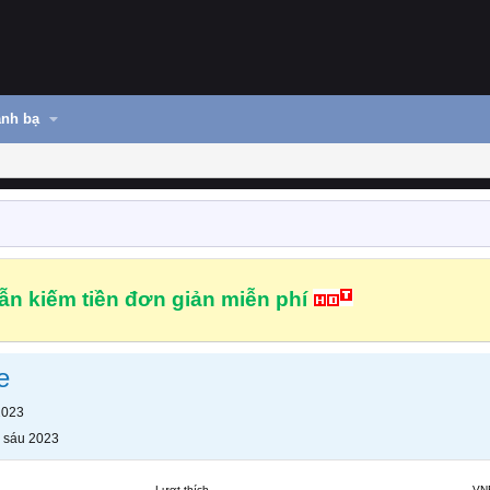
nh bạ
n kiếm tiền đơn giản miễn phí
e
2023
 sáu 2023
Lượt thích
VN