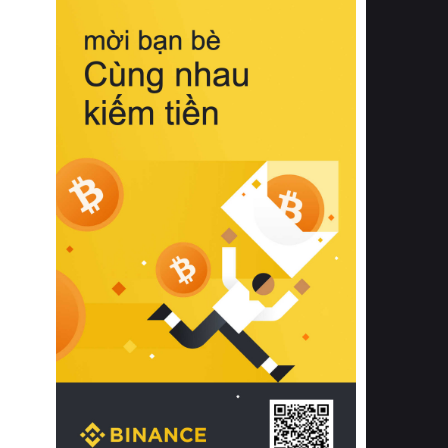
biệt từ bề mặt vải mềm mịn, khả năng
thoáng khí tuyệt vời cho đến độ đàn
hồi chuẩn xác của phần đệm nâng đỡ
cột sống.
Bên cạnh đó, việc lựa chọn các dòng
sản phẩm đạt chuẩn chất lượng quốc
tế còn giúp ngăn ngừa tình trạng kích
ứng da, hạn chế sự phát triển của vi
khuẩn và nấm mốc trong điều kiện
thời tiết nóng ẩm. Bạn có thể tìm hiểu
thêm các nghiên cứu khoa học về tác
động của giấc ngủ và môi trường
phòng ngủ đối với sức khỏe con
người tại Sleep Foundation (External
Link) để có cái nhìn toàn diện hơn.
2. Các tiêu chí vàng khi lựa chọn
chăn ga gối đệm cao cấp cho phòng
ngủ
Để sở hữu một bộ chăn ga gối đệm
cao cấp hoàn hảo cả về thẩm mỹ lẫn
công năng, người tiêu dùng cần cân
nhắc kỹ lưỡng các tiêu chí quan trọng