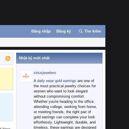
Đăng nhập
Đăng ký
Tìm kiếm
Nhật ký mới nhất
siriusjewelers
Binance
MEXC
A
daily wear gold earrings
are one of
the most practical jewelry choices for
women who want to look elegant
without compromising comfort.
Whether you're heading to the office,
attending college, working from home,
or meeting friends, the right pair of
gold earrings can complete your look
effortlessly. Lightweight, durable, and
timeless, these earrings are designed
B Token