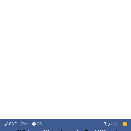
CNG - One
VN
Trợ giúp
R
S