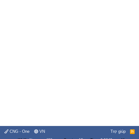
CNG - One
VN
Trợ giúp
R
S