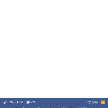
CNG - One
VN
Trợ giúp
R
S