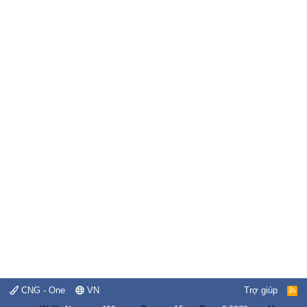
CNG - One
VN
Trợ giúp
R
S