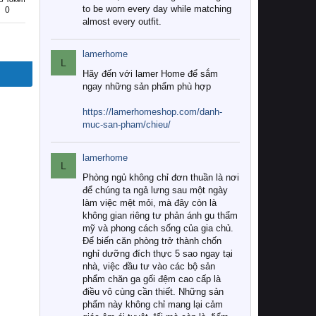
to be worn every day while matching
0
almost every outfit.
lamerhome
L
Hãy đến với lamer Home để sắm
ngay những sản phẩm phù hợp
https://lamerhomeshop.com/danh-
muc-san-pham/chieu/
lamerhome
L
Phòng ngủ không chỉ đơn thuần là nơi
để chúng ta ngả lưng sau một ngày
làm việc mệt mỏi, mà đây còn là
không gian riêng tư phản ánh gu thẩm
mỹ và phong cách sống của gia chủ.
Để biến căn phòng trở thành chốn
nghỉ dưỡng đích thực 5 sao ngay tại
nhà, việc đầu tư vào các bộ sản
phẩm chăn ga gối đệm cao cấp là
điều vô cùng cần thiết. Những sản
phẩm này không chỉ mang lại cảm