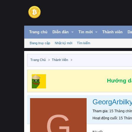
Trang chủ
Diễn đàn
Tin mới
Thành viên
Da
Đang truy cập
Nhật ký mới
Tìm kiếm
Trang Chủ
Thành Viên
Hướng dẫ
GeorgArbilk
G
Tham gia
15 Tháng chí
Hoạt động cuối
15 Thán
Bài viết