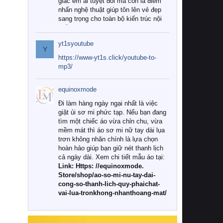
giác êm ái tuyệt đối mà còn là điểm
nhấn nghệ thuật giúp tôn lên vẻ đẹp
sang trọng cho toàn bộ kiến trúc nội
thất.
yt1syoutube
Tuy nhiên, giữa thị trường đa dạng
Y
với vô vàn thương hiệu và mẫu mã
https://www-yt1s.click/youtube-to-
như hiện nay, làm thế nào để chọn
mp3/
được những bộ chăn ga gối đệm cao
cấp thực sự chất lượng, phù hợp với
equinoxmode
khí hậu và nhu cầu sử dụng của gia
đình? Hãy cùng chúng tôi đi tìm lời
Đi làm hàng ngày ngại nhất là việc
giải đáp chi tiết qua bài viết dưới đây.
giặt ủi sơ mi phức tạp. Nếu bạn đang
tìm một chiếc áo vừa chỉn chu, vừa
1. Tại sao các gia đình hiện đại lại ưa
mềm mát thì áo sơ mi nữ tay dài lụa
chuộng chăn ga gối đệm cao cấp?
trơn không nhăn chính là lựa chọn
hoàn hảo giúp bạn giữ nét thanh lịch
Khác với các dòng sản phẩm thông
cả ngày dài. Xem chi tiết mẫu áo tại:
thường, những bộ chăn ga gối đệm
Link: Https: //equinoxmode.
cao cấp trải qua quy trình sản xuất
Store/shop/ao-so-mi-nu-tay-dai-
nghiêm ngặt từ khâu chọn lọc nguyên
cong-so-thanh-lich-quy-phaichat-
liệu tự nhiên đến công nghệ dệt
vai-lua-tronkhong-nhanthoang-mat/
nhuộm hiện đại không chứa hóa chất
độc hại. Khi sử dụng dòng sản phẩm
này, bạn sẽ cảm nhận rõ rệt sự khác