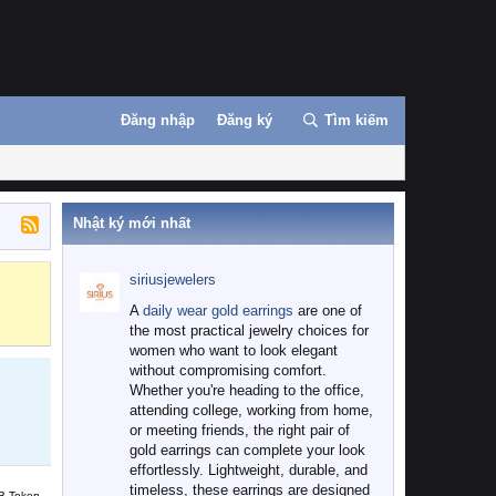
Đăng nhập
Đăng ký
Tìm kiếm
Nhật ký mới nhất
siriusjewelers
Binance
MEXC
A
daily wear gold earrings
are one of
the most practical jewelry choices for
women who want to look elegant
without compromising comfort.
Whether you're heading to the office,
attending college, working from home,
or meeting friends, the right pair of
gold earrings can complete your look
effortlessly. Lightweight, durable, and
timeless, these earrings are designed
B Token