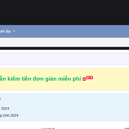
nh bạ
n kiếm tiền đơn giản miễn phí
y
n 2024
g chín 2024
Lượt thích
VN