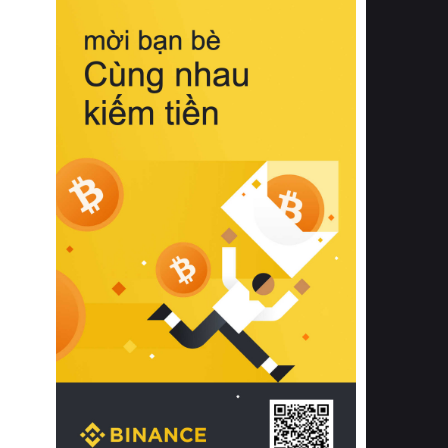
biệt từ bề mặt vải mềm mịn, khả năng
thoáng khí tuyệt vời cho đến độ đàn
hồi chuẩn xác của phần đệm nâng đỡ
cột sống.
Bên cạnh đó, việc lựa chọn các dòng
sản phẩm đạt chuẩn chất lượng quốc
tế còn giúp ngăn ngừa tình trạng kích
ứng da, hạn chế sự phát triển của vi
khuẩn và nấm mốc trong điều kiện
thời tiết nóng ẩm. Bạn có thể tìm hiểu
thêm các nghiên cứu khoa học về tác
động của giấc ngủ và môi trường
phòng ngủ đối với sức khỏe con
người tại Sleep Foundation (External
Link) để có cái nhìn toàn diện hơn.
2. Các tiêu chí vàng khi lựa chọn
chăn ga gối đệm cao cấp cho phòng
ngủ
Để sở hữu một bộ chăn ga gối đệm
cao cấp hoàn hảo cả về thẩm mỹ lẫn
công năng, người tiêu dùng cần cân
nhắc kỹ lưỡng các tiêu chí quan trọng