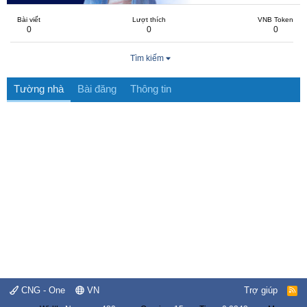
Bài viết
Lượt thích
VNB Token
0
0
0
Tìm kiếm
Tường nhà
Bài đăng
Thông tin
CNG - One
VN
Trợ giúp
R
S