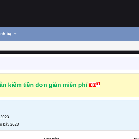
nh bạ
n kiếm tiền đơn giản miễn phí
 2023
g bảy 2023
Lượt thích
VN