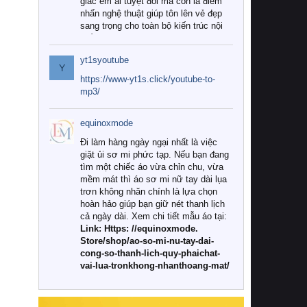
giác êm ái tuyệt đối mà còn là điểm
nhấn nghệ thuật giúp tôn lên vẻ đẹp
sang trọng cho toàn bộ kiến trúc nội
thất.
yt1syoutube
Tuy nhiên, giữa thị trường đa dạng
Y
với vô vàn thương hiệu và mẫu mã
https://www-yt1s.click/youtube-to-
như hiện nay, làm thế nào để chọn
mp3/
được những bộ chăn ga gối đệm cao
cấp thực sự chất lượng, phù hợp với
equinoxmode
khí hậu và nhu cầu sử dụng của gia
đình? Hãy cùng chúng tôi đi tìm lời
Đi làm hàng ngày ngại nhất là việc
giải đáp chi tiết qua bài viết dưới đây.
giặt ủi sơ mi phức tạp. Nếu bạn đang
tìm một chiếc áo vừa chỉn chu, vừa
1. Tại sao các gia đình hiện đại lại ưa
mềm mát thì áo sơ mi nữ tay dài lụa
chuộng chăn ga gối đệm cao cấp?
trơn không nhăn chính là lựa chọn
hoàn hảo giúp bạn giữ nét thanh lịch
Khác với các dòng sản phẩm thông
cả ngày dài. Xem chi tiết mẫu áo tại:
thường, những bộ chăn ga gối đệm
Link: Https: //equinoxmode.
cao cấp trải qua quy trình sản xuất
Store/shop/ao-so-mi-nu-tay-dai-
nghiêm ngặt từ khâu chọn lọc nguyên
cong-so-thanh-lich-quy-phaichat-
liệu tự nhiên đến công nghệ dệt
vai-lua-tronkhong-nhanthoang-mat/
nhuộm hiện đại không chứa hóa chất
độc hại. Khi sử dụng dòng sản phẩm
này, bạn sẽ cảm nhận rõ rệt sự khác