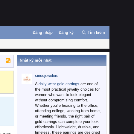
Đăng nhập
Đăng ký
Tìm kiếm
Nhật ký mới nhất
siriusjewelers
Binance
MEXC
A
daily wear gold earrings
are one of
the most practical jewelry choices for
women who want to look elegant
without compromising comfort.
Whether you're heading to the office,
attending college, working from home,
or meeting friends, the right pair of
gold earrings can complete your look
effortlessly. Lightweight, durable, and
timeless, these earrings are designed
B Token