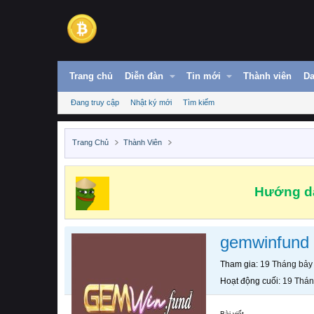
Trang chủ
Diễn đàn
Tin mới
Thành viên
Da
Đang truy cập
Nhật ký mới
Tìm kiếm
Trang Chủ
Thành Viên
Hướng dẫ
gemwinfund
Tham gia
19 Tháng bảy
Hoạt động cuối
19 Thán
Bài viết