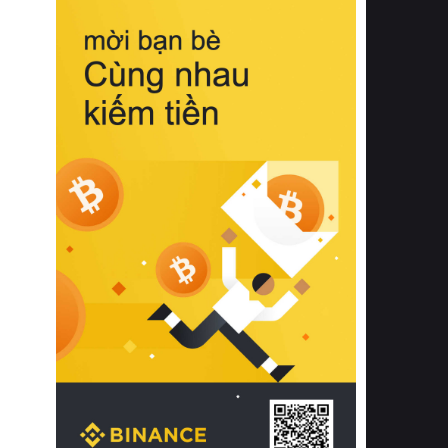
biệt từ bề mặt vải mềm mịn, khả năng
thoáng khí tuyệt vời cho đến độ đàn
hồi chuẩn xác của phần đệm nâng đỡ
cột sống.
Bên cạnh đó, việc lựa chọn các dòng
sản phẩm đạt chuẩn chất lượng quốc
tế còn giúp ngăn ngừa tình trạng kích
ứng da, hạn chế sự phát triển của vi
khuẩn và nấm mốc trong điều kiện
thời tiết nóng ẩm. Bạn có thể tìm hiểu
thêm các nghiên cứu khoa học về tác
động của giấc ngủ và môi trường
phòng ngủ đối với sức khỏe con
người tại Sleep Foundation (External
Link) để có cái nhìn toàn diện hơn.
2. Các tiêu chí vàng khi lựa chọn
chăn ga gối đệm cao cấp cho phòng
ngủ
Để sở hữu một bộ chăn ga gối đệm
cao cấp hoàn hảo cả về thẩm mỹ lẫn
công năng, người tiêu dùng cần cân
nhắc kỹ lưỡng các tiêu chí quan trọng