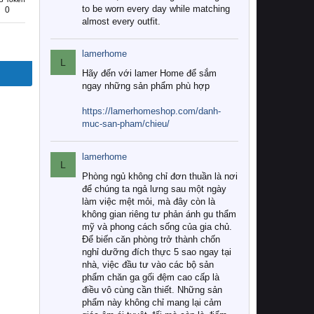
to be worn every day while matching
0
almost every outfit.
lamerhome
L
Hãy đến với lamer Home để sắm
ngay những sản phẩm phù hợp
https://lamerhomeshop.com/danh-
muc-san-pham/chieu/
lamerhome
L
Phòng ngủ không chỉ đơn thuần là nơi
để chúng ta ngả lưng sau một ngày
làm việc mệt mỏi, mà đây còn là
không gian riêng tư phản ánh gu thẩm
mỹ và phong cách sống của gia chủ.
Để biến căn phòng trở thành chốn
nghỉ dưỡng đích thực 5 sao ngay tại
nhà, việc đầu tư vào các bộ sản
phẩm chăn ga gối đệm cao cấp là
điều vô cùng cần thiết. Những sản
phẩm này không chỉ mang lại cảm