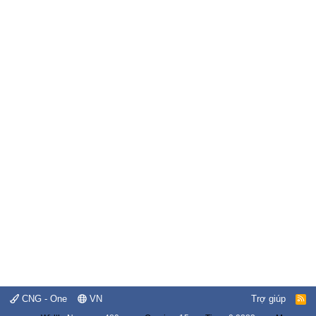
CNG - One
VN
Trợ giúp
R
S